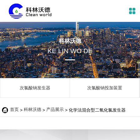
科林沃德
KE LIN WO DE
次氯酸钠发生器
次氯酸钠投加装置
首页
科林沃德
产品展示

>
>
> 化学法混合型二氧化氯发生器