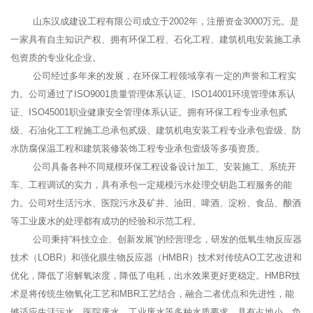
山东汉成建设工程有限公司成立于2002年，注册资金3000万元。是
一家具有自主知识产权、拥有环保工程、石化工程、建筑机电安装施工承
包资质的专业化企业。
公司经过多年来的发展，在环保工程领域享有一定的声誉和工程实
力。公司通过了ISO9001质量管理体系认证、ISO14001环境管理体系认
证、ISO45001职业健康安全管理体系认证。拥有环保工程专业承包贰
级、石油化工工程施工总承包贰级、建筑机电安装工程专业承包壹级、防
水防腐保温工程和建筑装修装饰工程专业承包壹级等多项资质。
公司具备各种不同规模环保工程设备设计加工、安装施工、系统开
车、工程调试的实力，具有承包一定规模污水处理交钥匙工程服务的能
力。公司对生活污水、医院污水及矿井、油田、啤酒、淀粉、食品、酿酒
等工业废水的处理都有成功的经验和示范工程。
公司秉持“科技立企、创新发展”的经营理念，研发的低氧生物反应器
技术（LOBR）和强化膜生物反应器（HMBR）技术对传统AO工艺改进和
优化，降低了溶解氧浓度，降低了电耗，出水效果更好更稳定。HMBR技
术是将传统生物氧化工艺和MBR工艺结合，融合二者优点和先进性，能
够适应生活污水、医院废水、工业废水等多种水质要求，具有占地小、负